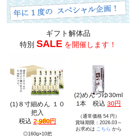
ギフト解体品
SALE
特別
を開催します！
(2)めんつゆ30ml
1本 税込
30円
(1)８寸細めん １０
把入
（通常価格
54
円）
税込
2,980円
賞味期限：2026.03～
お求めは
こちら
から
◎160g×10把