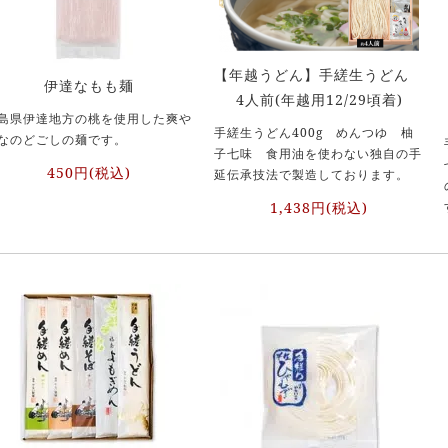
【年越うどん】手縒生うどん
伊達なもも麺
4人前(年越用12/29頃着)
島県伊達地方の桃を使用した爽や
手縒生うどん400g めんつゆ 柚
なのどごしの麺です。
子七味 食用油を使わない独自の手
450円(税込)
延伝承技法で製造しております。
1,438円(税込)