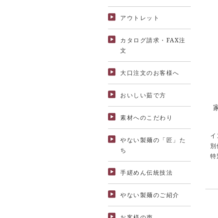
アウトレット
カタログ請求・FAX注
文
大口注文のお客様へ
おいしい茹で方
素材へのこだわり
イ
やない製麺の「匠」た
別
ち
特
手縒めん伝統技法
やない製麺のご紹介
お客様の声