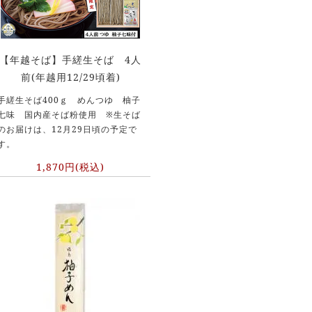
【年越そば】手縒生そば 4人
前(年越用12/29頃着)
手縒生そば400ｇ めんつゆ 柚子
七味 国内産そば粉使用 ※生そば
のお届けは、12月29日頃の予定で
す。
1,870円(税込)