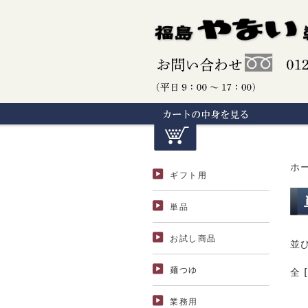
ホ
ギフト用
単品
お試し商品
並
麺つゆ
全 [
業務用