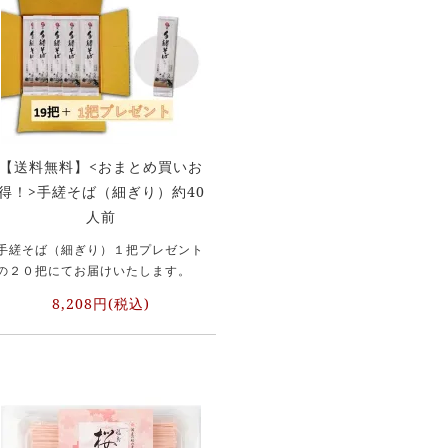
【送料無料】<おまとめ買いお
得！>手縒そば（細ぎり）約40
人前
手縒そば（細ぎり）１把プレゼント
の２０把にてお届けいたします。
8,208円(税込)