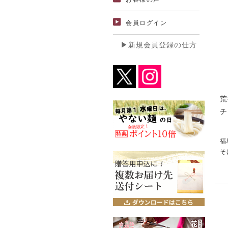
会員ログイン
▶新規会員登録の仕方
荒
チ
福
そ