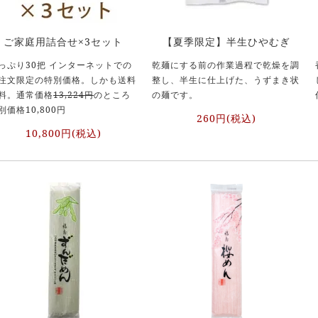
ご家庭用詰合せ×3セット
【夏季限定】半生ひやむぎ
っぷり30把 インターネットでの
乾麺にする前の作業過程で乾燥を調
注文限定の特別価格。しかも送料
整し、半生に仕上げた、うずまき状
料。通常価格
13,224円
のところ
の麺です。
別価格10,800円
260円(税込)
10,800円(税込)