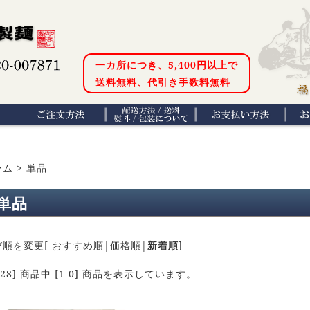
一カ所につき、5,400円以上で
送料無料、代引き手数料無料
ーム
>
単品
単品
び順を変更
[
おすすめ順
|
価格順
|
新着順
]
28
] 商品中 [
1
-
0
] 商品を表示しています。