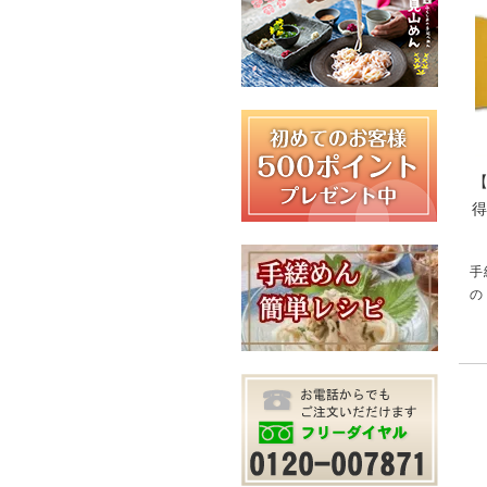
得
手
の