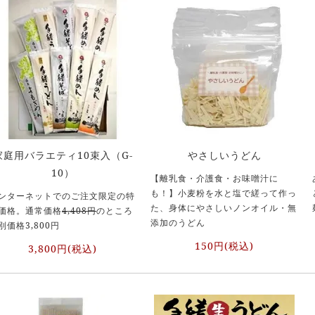
家庭用バラエティ10束入（G-
やさしいうどん
10）
【離乳食・介護食・お味噌汁に
も！】小麦粉を水と塩で縒って作っ
ンターネットでのご注文限定の特
た、身体にやさしいノンオイル・無
価格。通常価格
4,408円
のところ
添加のうどん
別価格3,800円
150円(税込)
3,800円(税込)