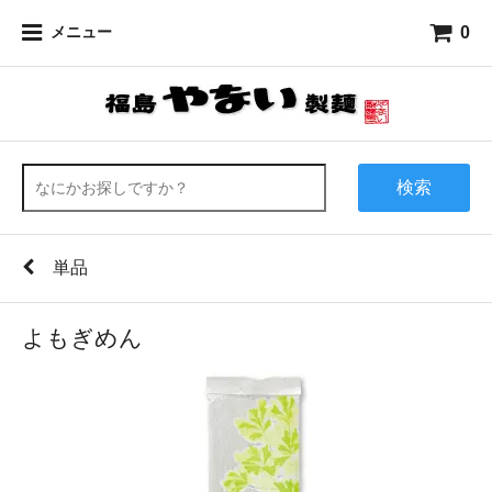
0
メニュー
検索
単品
よもぎめん