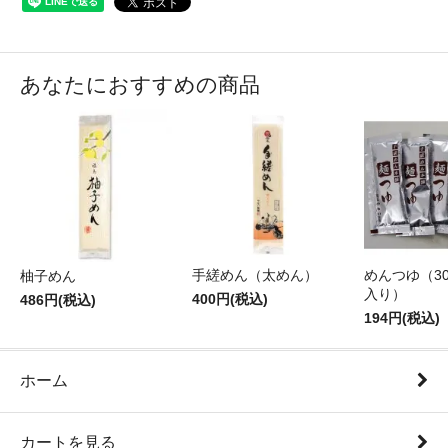
あなたにおすすめの商品
手縒めん（太めん）
めんつゆ（30m
柚子めん
入り）
400円(税込)
486円(税込)
194円(税込)
ホーム
カートを見る