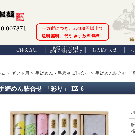
一カ所につき、5,400円以上で
送料無料、代引き手数料無料
ーム
>
ギフト用
>
手縒めん・手縒そば詰合せ
>
手縒めん詰合せ 「彩り
手縒めん詰合せ 「彩り」 IZ-6