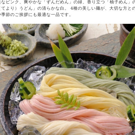
美なピンク、爽やかな「ずんだめん」の緑、香り立つ「柚子めん」
（てより）うどん」の清らかな白。 4種の美しい麺が、大切な方と
や季節のご挨拶にも最適な一品です。