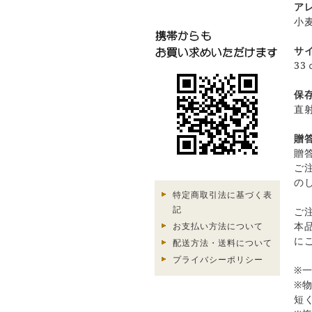
ア
小麦
サ
33
保
直
贈
贈
ご
の
特定商取引法に基づく表
記
ご
本
お支払い方法について
に
配送方法・送料について
プライバシーポリシー
※
※
短