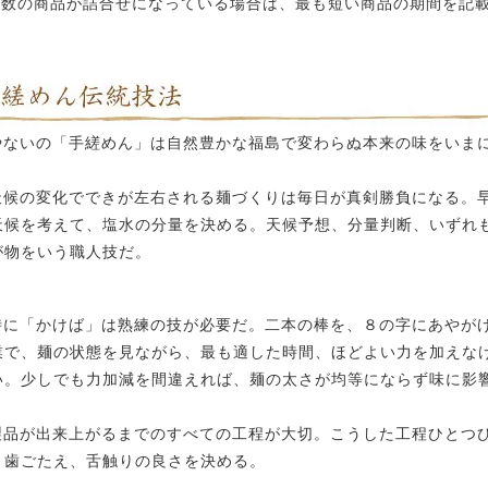
複数の商品が詰合せになっている場合は、最も短い商品の期間を記
やないの「手縒めん」は自然豊かな福島で変わらぬ本来の味をいま
。
天候の変化でできが左右される麺づくりは毎日が真剣勝負になる。
天候を考えて、塩水の分量を決める。天候予想、分量判断、いずれ
が物をいう職人技だ。
特に「かけば」は熟練の技が必要だ。二本の棒を、８の字にあやが
業で、麺の状態を見ながら、最も適した時間、ほどよい力を加えな
い。少しでも力加減を間違えれば、麺の太さが均等にならず味に影
。
製品が出来上がるまでのすべての工程が大切。こうした工程ひとつ
・歯ごたえ、舌触りの良さを決める。