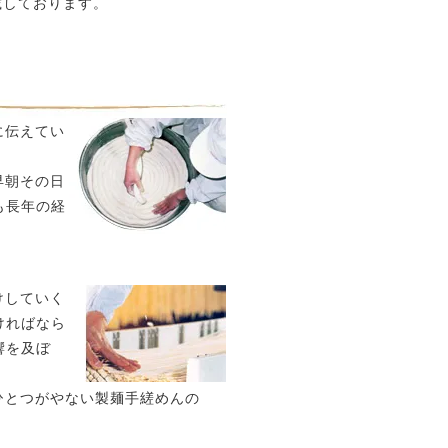
載しております。
に伝えてい
早朝その日
も長年の経
けしていく
ければなら
響を及ぼ
ひとつがやない製麺手縒めんの