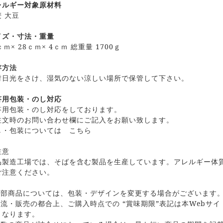
レルギー対象原材料
 大豆
イズ・寸法・重量
ｃｍ× 28ｃｍ× 4ｃｍ 総重量 1700ｇ
存方法
射日光をさけ、湿気のない涼しい場所で保管して下さい。
答用包装・のし対応
答用包装・のし対応をしております。
注文時のお問い合わせ欄にご記入をお願い致します。
し・包装については
こちら
注意
品製造工場では、そばを含む製品を生産しています。アレルギー体
ご注意ください。
一部商品については、包装・デザインを変更する場合がございます
物流・販売の都合上、ご購入時点での “賞味期限”表記は本Webサ
くなります。