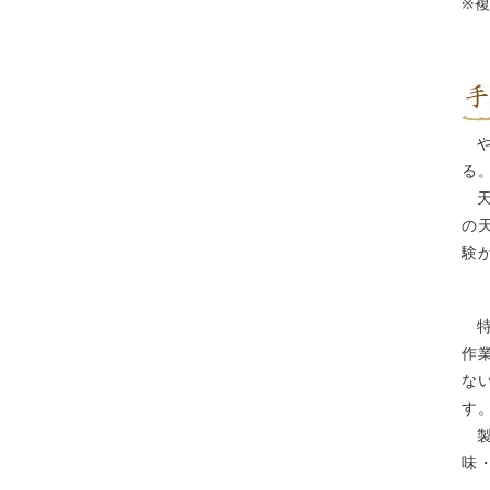
※
る
の
験
作
な
す
味