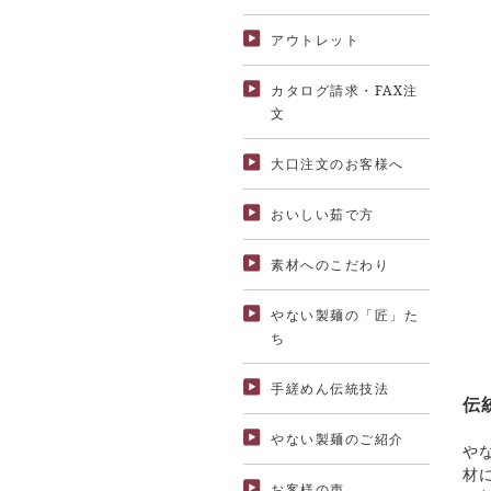
アウトレット
カタログ請求・FAX注
文
大口注文のお客様へ
おいしい茹で方
素材へのこだわり
やない製麺の「匠」た
ち
手縒めん伝統技法
伝
やない製麺のご紹介
や
材
お客様の声