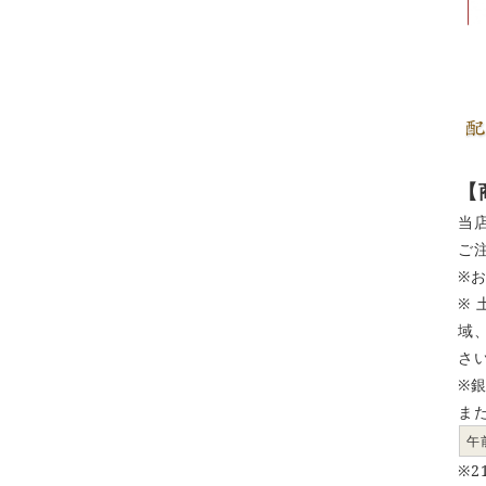
【
当
ご
※
※
域
さ
※
ま
午
※