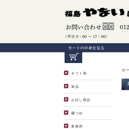
ホ
ギフト用
単品
お試し商品
麺つゆ
業務用