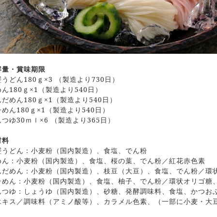
容量・賞味期限
うどん180ｇ×3 （製造より730日）
ん180ｇ×1（製造より540日）
だめん180ｇ×1（製造より540日）
めん180ｇ×1（製造より540日）
つゆ30ｍｌ×6 （製造より365日）
材料
縒うどん：小麦粉（国内製造）、食塩、でん粉
めん：小麦粉（国内製造）、食塩、桜の葉、でん粉／紅花赤色素
んだめん：小麦粉（国内製造）、枝豆（大豆）、食塩、でん粉／環
子めん：小麦粉（国内製造）、食塩、柚子、でん粉／環状オリゴ糖
んつゆ：しょうゆ（国内製造）、砂糖、発酵調味料、食塩、かつお
エキス／調味料（アミノ酸等）、カラメル色素、（一部に小麦・大