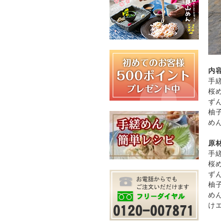
内
手縒
桜め
ずん
柚子
めん
原
手
桜
ず
柚
め
け